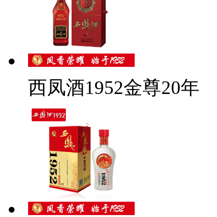
西凤酒1952金尊20年