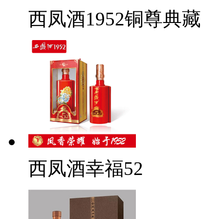
西凤酒1952铜尊典藏
西凤酒幸福52