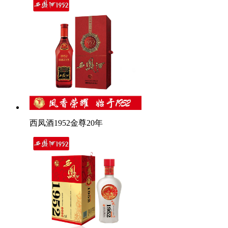
西凤酒1952金尊20年