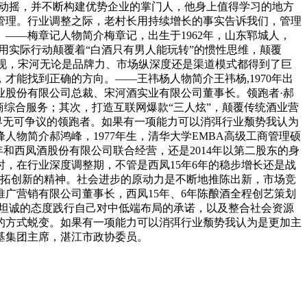
不动摇，并不断构建优势企业的掌门人，他身上值得学习的地方
管理。行业调整之际，老村长用持续增长的事实告诉我们，管理
——梅章记人物简介梅章记，出生于1962年，山东郓城人，
用实际行动颠覆着“白酒只有男人能玩转”的惯性思维，颠覆
发现，宋河无论是品牌力、市场纵深度还是渠道模式都得到了巨
能找到正确的方向。——王祎杨人物简介王祎杨,1970年出
河酒业股份有限公司总裁、宋河酒实业有限公司董事长。领跑者·郝
商综合服务；其次，打造互联网爆款“三人炫”，颠覆传统酒业营
界无可争议的领跑者。如果有一项能力可以消弭行业颓势我认为
物简介郝鸿峰，1977年生，清华大学EMBA高级工商管理硕
年6年和西凤酒股份有限公司联合经营，还是2014年以第二股东的身
，在行业深度调整期，不管是西凤15年6年的稳步增长还是战
开拓创新的精神。社会进步的原动力是不断地推陈出新，市场竞
广营销有限公司董事长，西凤15年、6年陈酿酒全程创艺策划
种坦诚的态度践行自己对中低端布局的承诺，以及整合社会资源
的方式蜕变。如果有一项能力可以消弭行业颓势我认为是更加主
基集团主席，湛江市政协委员。