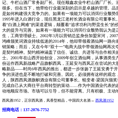
记、牛栏山酒厂常务副厂长。现任顺鑫农业牛栏山酒厂厂长。
很多。但在当下，他带给行业最深刻的启示是卓越的管理。品
是如何构建强大竞争力的。如果有一项能力可以消弭行业颓势我
1995年进入白酒行业，现任黑龙江老村长酒业有限公司董事
着“白酒上网难”的渠道逻辑，颠覆着“追求功利与野蛮生长”
大的提升与完善。如果有一项能力可以消弭行业颓势我认为是正
生，工商管理硕士。2002年3月以营销总监身份加盟宋河，20
鸿峰颁奖词酒业持续低迷的2014年，他却带领着酒仙网一路向
销策略；而后，又在今年“双十一”电商大战中带领酒仙网再次
是契约精神。契约精神涵盖了信任、诚信、共进等与合作相关的
士。2001年在山西开始创业，2009年创立酒仙网，从事酒类生
份运作西凤新战略产品旗帜西凤，王延安与西凤正在尝试的大股
略新品——时尚6年西凤的推出，都进一步张扬了王延安勇于
争的演进也是不断地打破和完善。因此，必须拥有这样的观念，
人，陕西西凤酒旗帜酒业有限公司董事长。蜕变者·梁国兴颁
完成自己从大商往平台商转型的策动……作为中国酒业代表的
动地顺应市场。市场可以引导，但不能背离。只有积极、主动
西凤酒1952，正宗西凤酒，凤香型精品，中国四大名酒→
西凤酒1952
招商电话：137-2076-7752