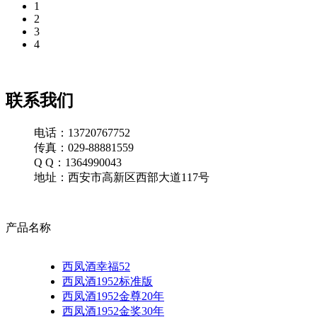
1
2
3
4
联系我们
电话：13720767752
传真：029-88881559
Q Q：1364990043
地址：西安市高新区西部大道117号
产品名称
西凤酒幸福52
西凤酒1952标准版
西凤酒1952金尊20年
西凤酒1952金奖30年