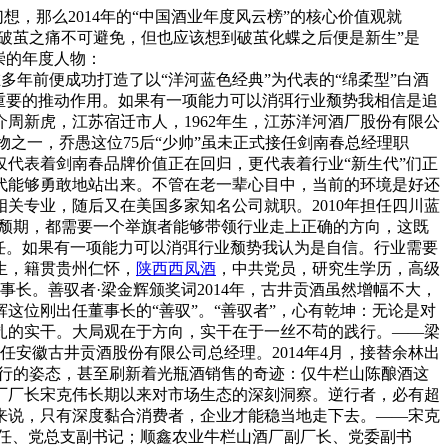
想，那么2014年的“中国酒业年度风云榜”的核心价值观就
破茧之痛不可避免，但也应该想到破茧化蝶之后便是新生”是
崇的年度人物：
多年前便成功打造了以“洋河蓝色经典”为代表的“绵柔型”白酒
重要的推动作用。如果有一项能力可以消弭行业颓势我相信是追
周新虎，江苏宿迁市人，1962年生，江苏洋河酒厂股份有限公
之一，乔愚这位75后“少帅”虽未正式接任剑南春总经理职
仅代表着剑南春品牌价值正在回归，更代表着行业“新生代”们正
代能够勇敢地站出来。不管在老一辈心目中，当前的环境是好还
关专业，随后又在美国多家知名公司就职。2010年担任四川蓝
衰颓期，都需要一个举旗者能够带领行业走上正确的方向，这既
责任。如果有一项能力可以消弭行业颓势我认为是自信。行业需要
生，籍贯贵州仁怀，
陕西西凤酒
，中共党员，研究生学历，高级
事长。善驭者·梁金辉颁奖词2014年，古井贡酒虽然增幅不大，
位刚出任董事长的“善驭”。“善驭者”，心有乾坤：无论是对
扎的实干。大局观在于方向，实干在于一丝不苟的践行。——梁
出任安徽古井贡酒股份有限公司总经理。2014年4月，接替余林出
上行的姿态，甚至刷新着光瓶酒销售的奇迹：仅牛栏山陈酿酒这
山酒厂厂长宋克伟长期以来对市场生态的深刻洞察。逆行者，必有超
来说，只有深度黏合消费者，企业才能稳当地走下去。——宋克
间主任、党总支副书记；顺鑫农业牛栏山酒厂副厂长、党委副书