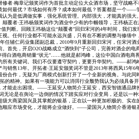
潜修者·梅章记颁奖词作为首批主动定位大众酒市场，坚守战略
质如何最优？市场如何有序？成本如何最低？答案都是一个——
认为是低调做实事，强化系统管理。内部强大，才能真的强大。
长。颠覆者·王祎杨颁奖词作为酒业中少有的巾帼领导，王祎杨正在
的价值判断。回顾王祎杨这位“颠覆者”回归宋河的4年时间，我们
视。任何行业都不可能永远兴盛，只有在不断的调整与修缮中，才
07年任辅仁药业集团副总裁，2010年9月重新回归宋河，任宋
前。首先，开启O2O战略成立“酒快到”子公司，完善对酒企的电
夺得白酒电商销量“状元”……他就是郝鸿峰，这位中国白酒电商
所有关键词。我们不仅要遵守契约，更要升华契约。——郝鸿峰人
产与销售13年。开拓者·王延安颁奖词不管是2013年将西凤15
份合作，无疑为厂商模式创新打开了一个全新的视角。与此同时
开拓的精神。如果有一项能力可以消弭行业颓势我认为必须具备
才能走出困境。——王延安人物简介王延安，西安智德通品牌推
奖词无论是在舆论一边倒的情况下踏实应对行业变局，还是以一
超级大商梁国兴及其掌舵的银基，正在以一种更加积极的、实在
地顺应市场变化，才能将企业做好。——梁国兴人物简介香港银