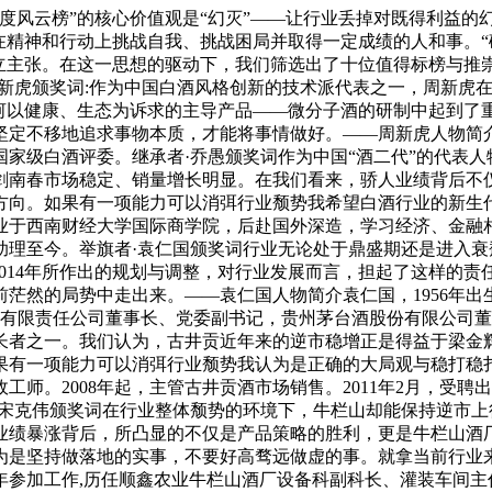
业年度风云榜”的核心价值观是“幻灭”——让行业丢掉对既得利益的幻
在精神和行动上挑战自我、挑战困局并取得一定成绩的人和事。“
的独立主张。在这一思想的驱动下，我们筛选出了十位值得标榜与推
新虎颁奖词:作为中国白酒风格创新的技术派代表之一，周新虎在
洋河以健康、生态为诉求的主导产品——微分子酒的研制中起到了
定不移地追求事物本质，才能将事情做好。——周新虎人物简介
家级白酒评委。继承者·乔愚颁奖词作为中国“酒二代”的代表人物
，剑南春市场稳定、销量增长明显。在我们看来，骄人业绩背后不
方向。如果有一项能力可以消弭行业颓势我希望白酒行业的新生
毕业于西南财经大学国际商学院，后赴国外深造，学习经济、金融相
理助理至今。举旗者·袁仁国颁奖词行业无论处于鼎盛期还是进入
2014年所作出的规划与调整，对行业发展而言，担起了这样的
茫然的局势中走出来。——袁仁国人物简介袁仁国，1956年出
）有限责任公司董事长、党委副书记，贵州茅台酒股份有限公司董
者之一。我们认为，古井贡近年来的逆市稳增正是得益于梁金辉这
果有一项能力可以消弭行业颓势我认为是正确的大局观与稳打稳
工师。2008年起，主管古井贡酒市场销售。2011年2月，受聘
·宋克伟颁奖词在行业整体颓势的环境下，牛栏山却能保持逆市
0亿。业绩暴涨背后，所凸显的不仅是产品策略的胜利，更是牛栏
为是坚持做落地的实事，不要好高骛远做虚的事。就拿当前行业
88年参加工作,历任顺鑫农业牛栏山酒厂设备科副科长、灌装车