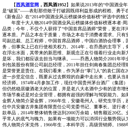
【
西凤酒官网
，西凤酒1952
】如果说2013年的“中国酒
是“破茧”——表彰那些敢于打破因既得利益形成的桎梏、勇于
《新食品》在“2014中国酒业风云榜媒体价值标榜”评选中
年度十大人物2014中国酒业风云榜媒体价值标榜逐本者·周
品类；今年，不仅个人获得了“中国首席品酒师”荣誉，更在
逐本质。产品之本在于质量，市场之本在于消费者需求。只有坚
司副总裁、总工程师，中国首席品酒师，中国白酒协会理事，国
务，但事实上已在行使相关权力。2014年，在乔愚的主导下
在浮出水面，其带来的新思维、新观念正在引领着行业走向新
是坏，我们都应该去担当与继承。——乔愚人物简介2001年
剑包装股份有限公司副总经理，2011年担任剑南春集团总经
是荣誉更是责任。在我们看来，作为茅台“掌门人”的袁仁国在
进一步坚定信念，既要从过去辉煌的自豪中走出来，也要从当前
经济师。1974年4月参加工作，现任中国贵州茅台酒厂（集团
但仍然稳居徽酒老大的位置，并是老八大名酒中少有的逆市增长
市场节奏还是对企业管理，都拥有超强的理解与驾驭能力。如
金辉人物简介梁金辉，1966年生，安徽亳州人，研究生学历，政
任中共安徽古井集团有限责任公司党委书记、董事长。逆行者
款单品，2014年整体销售便达到2000万余箱，销售额近2
乎常人的底气与魄力。如果有一项能力可以消弭行业颓势我认
伟人物简介宋克伟，1966年生，本科学历，高级营销师。19