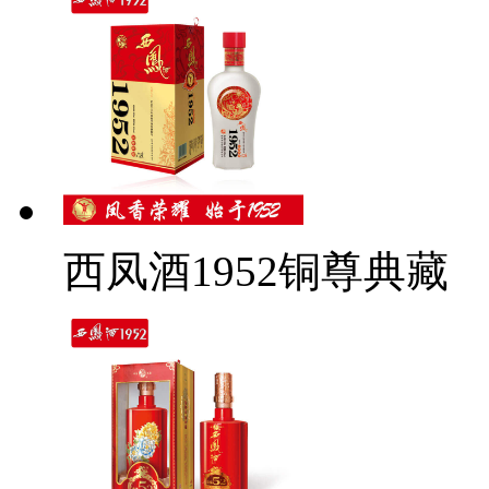
西凤酒1952铜尊典藏