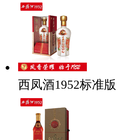
西凤酒1952标准版