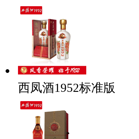
西凤酒1952标准版