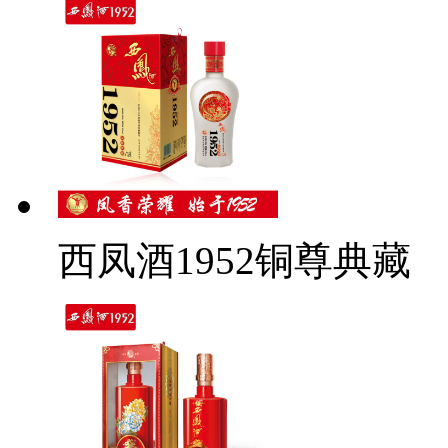
西凤酒1952铜尊典藏