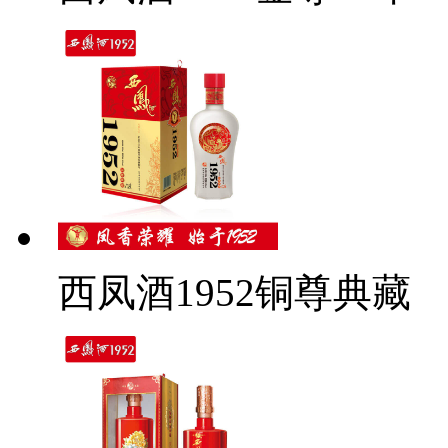
西凤酒1952铜尊典藏