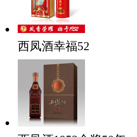
西凤酒幸福52