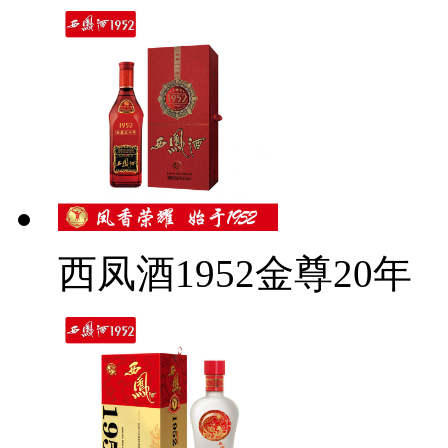
西凤酒1952金尊20年