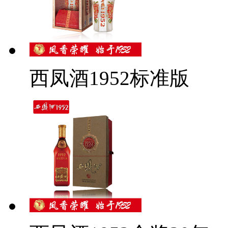
西凤酒1952标准版