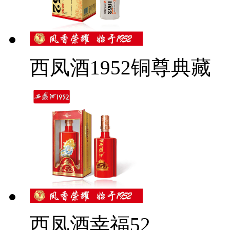
西凤酒1952铜尊典藏
西凤酒幸福52