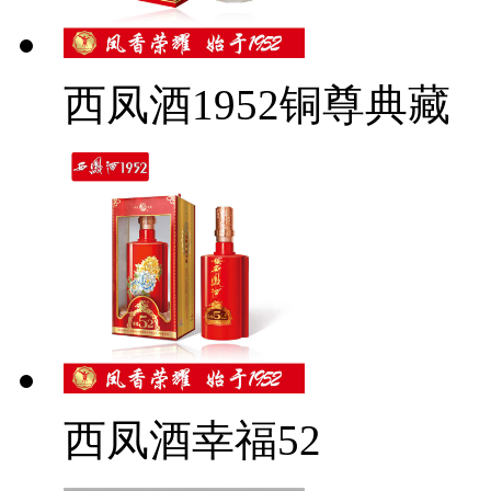
西凤酒1952铜尊典藏
西凤酒幸福52