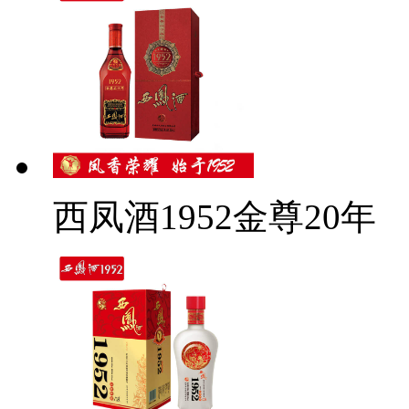
西凤酒1952金尊20年