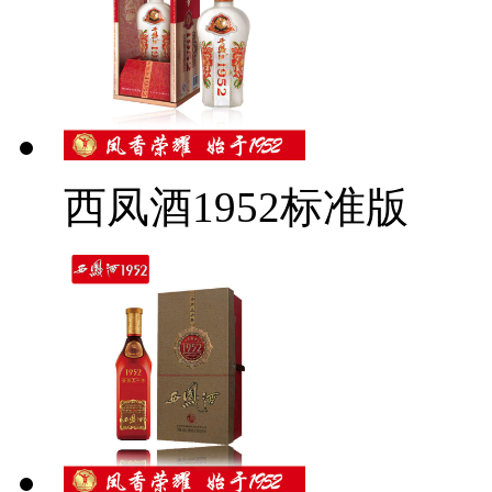
西凤酒1952标准版