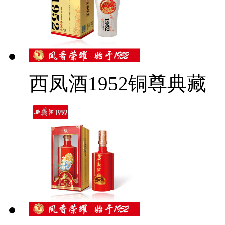
西凤酒1952铜尊典藏