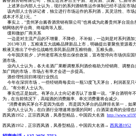
酱香酒营销有限公司”，独立运营茅台王子酒、迎宾酒、汉酱、仁酒等
上述茅台内部人士认为，现行的系列酒销售运作体制已经不适应市场
该内部人士告诉记者，独立进行市场运作的系列酒，其灵活性、市场反
成本才不足1元。”
事实上，“贵州茅台酱香酒营销有限公司”也将成为此番贵州茅台混合
销网络的平台商、终端商等入股。
缓和微妙厂商关系
一边是对主流产品的不增量、不降价、不补贴，一边则是对系列酒加
2013年3月，五粮液五大战略品牌新品上市，明确提出要聚焦资源着
粮液又推出了中价位战略性亲民新品牌五粮特曲、五粮头曲。
今年国庆前夕，泸州老窖再次祭出保价政策，宣布暂停向市场供应国窖15
酒市场。
业内人士认为，各大名酒厂果断调整系列酒价格助力经销商、调整自身
加广阔的市场，市场占有率才会进一步提高。
酒价理性回归将现行业拐点
今年在深圳市场，一些经销商每卖出一瓶53度飞天茅台，利润甚至只有
点。”有分析人士认为。
事实也正是如此。有茅台人士向记者否认了放量一说。“茅台酒明年不会
为，在当前情况下，高端酒的消费频率、单次消费量将会减少。
“消费者购买茅台不是因为低价，而是因为茅台的品牌排名第一，如果现
业内人士认为，在白酒行业增速将放缓的同时，白酒渠道商的业绩也将
西凤酒1952，正宗西凤酒，凤香型精品，中国四大名酒
http://www.xf1
西凤酒1952，正宗西凤酒，凤香型精品，中国四大名酒→
西凤酒1952