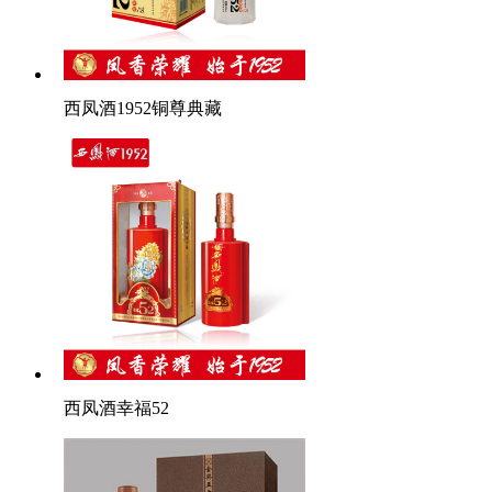
西凤酒1952铜尊典藏
西凤酒幸福52