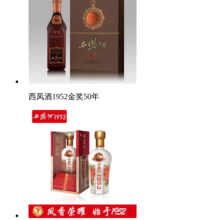
西凤酒1952金奖50年