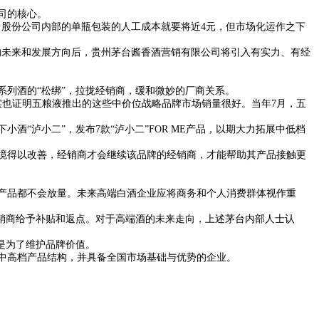
司的核心。
股份公司内部的单瓶包装的人工成本就要将近4元，但市场化运作之下
的未来和发展方向后，贵州茅台酱香酒营销有限公司将引入有实力、有经
系列酒的“松绑”，拉拢经销商，缓和微妙的厂商关系。
实也证明五粮液推出的这些中价位战略品牌市场销量很好。当年7月，五
“泸小二”，发布7款“泸小二”FOR ME产品，以期大力拓展中低档
境得以改善，经销商才会继续该品牌的经销商，才能帮助其产品接触更
流产品都不会放量。未来高端白酒企业应将商务和个人消费群体视作重
经销商给予补贴和返点。对于高端酒的未来走向，上述茅台内部人士认
是为了维护品牌价值。
中高档产品结构，并具备全国市场基础与优势的企业。