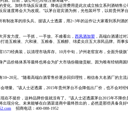
系列酒。目前，该公司已经在注册筹建中。
的变化。加快市场反应速度、降低运营费用是此次成立独立系列酒销售公
应速度将会大为改观。“以茅台迎宾酒为例，光包装环节，以前贵州茅台
所有制改革的排头兵。据该人士透露，用2~3年的运作让大家看到系列酒
大开发力度。一手抓，一手放。不难看出，
西凤酒加盟
，高端白酒通过对
力打造五粮液、六和液、五粮春、五粮醇、绵柔尖庄五大亲民品牌。而事
73经典装，以清理市场库存。10月中旬，泸州老窖宣布，全面升级旗下小酒
产品价格体系等最终也将会为扩大市场份额做贡献。因为唯有经销商困
10~20元。“随着高端白酒零售价逐步回归理性，相信各大名酒厂的主
增量。”该人士还透露，2015年贵州茅台不会降低出厂价，也不会对
在不挺价，这种品牌价值就没有了。”该人士还透露茅台2015年不降价
出现分化。未来能够在白酒渠道商中最终胜出的，必然是那些具备良好
952.com
招商电话：400-088-1952