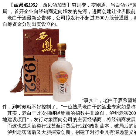
【
西凤酒1952
，西凤酒加盟】穷则变，变则通。当白酒业“
局”，首开企业向经销商定向增发的先河，进而创建让业界眼前
老白干酒最新公告称，公司拟发行不超过3500万股普通股，募
自筹资金分别出资设立的。
“事实上，老白干酒希望
件，到时候就不好控制了。”一位熟悉老白干的酒业专家如是称
其实，老白干此次捆绑经销商的招数并非原创，泸州老窖200
地建设项目”，发行对象面向公司的主要经销商，将经销商发
而这也成为酒类行业甚至消费品行业的改制蓝本，破局后的
泸州老窖随后又大胆探索创新，创建了对行业具有深远意义的