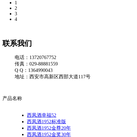
1
2
3
4
联系我们
电话：13720767752
传真：029-88881559
Q Q：1364990043
地址：西安市高新区西部大道117号
产品名称
西凤酒幸福52
西凤酒1952标准版
西凤酒1952金尊20年
西凤酒1952金奖30年