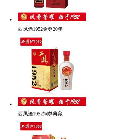
西凤酒1952金尊20年
西凤酒1952铜尊典藏