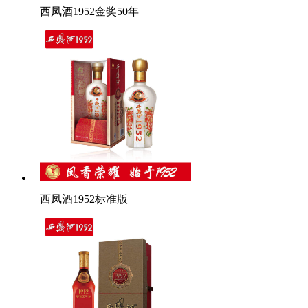
西凤酒1952金奖50年
西凤酒1952标准版