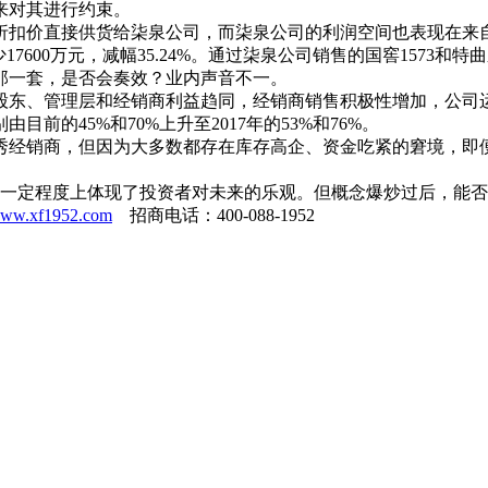
来对其进行约束。
扣价直接供货给柒泉公司，而柒泉公司的利润空间也表现在来
600万元，减幅35.24%。通过柒泉公司销售的国窖1573和特
那一套，是否会奏效？业内声音不一。
股东、管理层和经销商利益趋同，经销商销售积极性增加，公司
的45%和70%上升至2017年的53%和76%。
经销商，但因为大多数都存在库存高企、资金吃紧的窘境，即
在一定程度上体现了投资者对未来的乐观。但概念爆炒过后，能
/www.xf1952.com
招商电话：400-088-1952