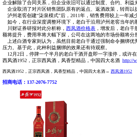
企业解除了合同关系，但企业依旧可以通过制度、合约、利益
企业取消了对片区销售团队原有的返点、返酒政策，转而以折
泸州老窖创建“柒泉模式”后，2011年，销售费用较上一年减少17
如今，在行业深度调整环境下，老白干沿用泸州老窖当年的
川财证券研报对此分析称，
西凤酒价格表
，增发后，老白干
额将提升，费用率将大幅下探，公司在这两地的市场份额将分别由目前
上述白酒专家则认为，虽然目前老白干通过强制命令捆绑优秀
压力。基于此，此种利益捆绑的效果还有待观察。
12月2日，停牌一个半月的老白干酒开盘即一字涨停，或许
西凤酒1952，正宗西凤酒，凤香型精品，中国四大名酒
http:/
西凤酒1952，正宗西凤酒，凤香型精品，中国四大名酒→
西凤酒1952
招商电话：137-2076-7752