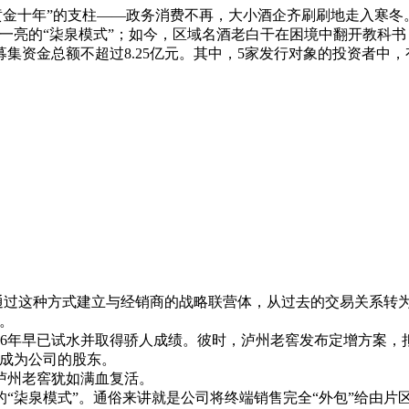
黄金十年”的支柱——政务消费不再，大小酒企齐刷刷地走入寒冬
一亮的“柒泉模式”；如今，区域名酒老白干在困境中翻开教科书
集资金总额不超过8.25亿元。其中，5家发行对象的投资者中，
通过这种方式建立与经销商的战略联营体，从过去的交易关系转
。
6年早已试水并取得骄人成绩。彼时，泸州老窖发布定增方案，拟
展成为公司的股东。
泸州老窖犹如满血复活。
“柒泉模式”。通俗来讲就是公司将终端销售完全“外包”给由片