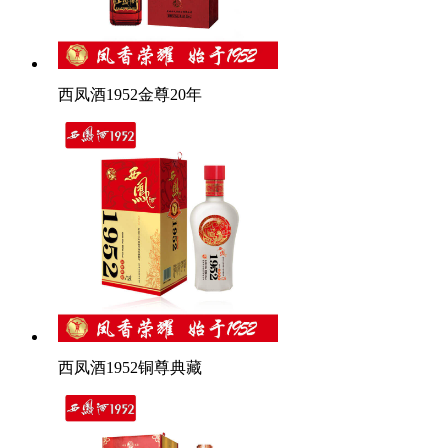
西凤酒1952金尊20年
西凤酒1952铜尊典藏