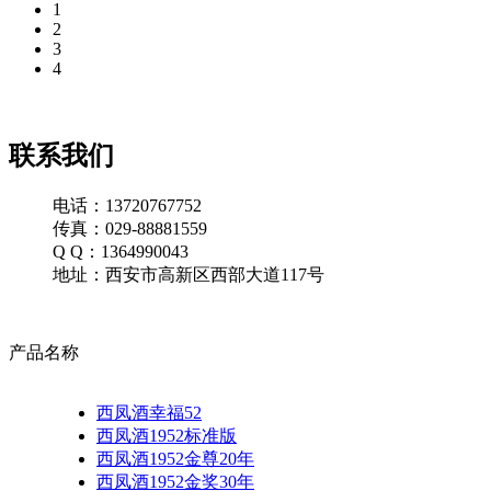
1
2
3
4
联系我们
电话：13720767752
传真：029-88881559
Q Q：1364990043
地址：西安市高新区西部大道117号
产品名称
西凤酒幸福52
西凤酒1952标准版
西凤酒1952金尊20年
西凤酒1952金奖30年