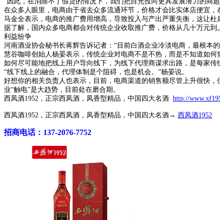
“因此，在消除不了假货的情况下，我们把目光投向更具发展潜力的商超
在众多人眼里，电商由于省去众多流通环节，价格才会比实体店便宜，
马金全表示，电商的推广费用增高，导致投入与产出严重失衡，这让杜
据了解，国内众多电商都会对传统企业收取推广费，价格从几十万元到
利益纷争
河南酒业协会秘书长蒋辉告诉记者：“目前白酒企业冷淡电商，最根本的
慧谷咖啡创始人杨晏表示，传统企业对电商不是不热，而是不知道如何
如何尽可能地把线上用户导向线下，为线下代理商谋求出路，是每家传
“线下线上的融合，代理体制是个阻碍，也是机会。”杨晏说。
好想你的相关负责人也表示，目前，电商渠道的销售额尽管上升很快，但
业“触电”是大趋势，目前处在磨合期。
西凤酒1952，正宗西凤酒，凤香型精品，中国四大名酒
http://www.xf1
西凤酒1952，正宗西凤酒，凤香型精品，中国四大名酒→
西凤酒1952
招商电话：137-2076-7752