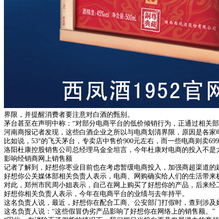
界限，并提醒消费者要注意对白酒的甄别。
茅台甚至在声明中称：“对部分电商平台的低价倾销行为，正通过相关部
河南商报记者发现，这些白酒企业之所以与电商划清界限，原因是各家
比如说，53°的飞天茅台，专卖店中售价900元左右，而一些电商则卖699元。
洛阳杜康控股销售公司总经理马金全坦言，今年杜康对电商的投入不是
影响经销商网上销售额
记者了解到，好想你枣业目前也在考虑暂缓电商投入，加强商超渠道的
好想你公关媒体部相关负责人表示，电商、网购确实给人们的生活带来
对此，郑州市民周小姐表示，自己在网上购买了好想你的产品，后来经
好想你相关负责人表示，今年在电商平台的业绩与去年持平。
这名负责人说，最近，好想你在配合工商、公安部门打假时，查到涉及好
这名负责人说：“这些假冒伪劣产品影响了好想你在网络上的销售额。”