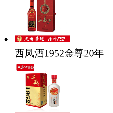
西凤酒1952金尊20年