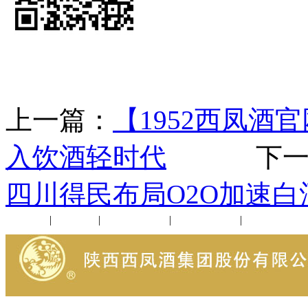
上一篇：
【1952西凤
入饮酒轻时代
下一
四川得民布局O2O加速白
公司新闻
|
行业动态
|
1952品鉴会
|
西凤酒礼品
|
企业文化