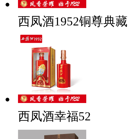
西凤酒1952铜尊典藏
西凤酒幸福52