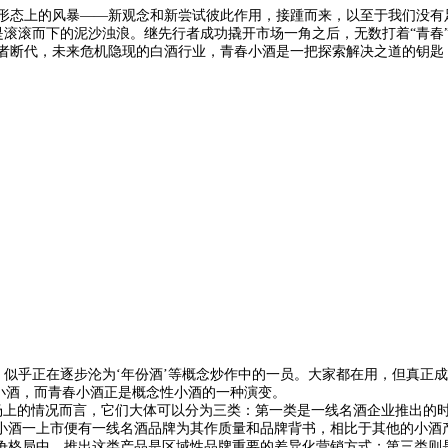
形态上的风暴——新观念和新尝试彼此作用，接踵而来，以至于我们没有足
，是滚滚而下的泥沙浊浪。继先行者成功撬开市场一角之后，无数打着“青春
断代，未来危机隐现的白酒行业，青春小酒是一把探索解决之道的钥匙
’，似乎正在逐步沦为‘年份酒’等概念炒作中的一员。大家都在用，但真正
小酒，而青春小酒正是概念性小酒的一种演变。
场上的情况而言，它们大体可以分为三类：第一类是一线名酒企业推出的
小酒一上市便有一线名酒品牌为其作质量和品牌背书，相比于其他的小酒
争格局中，推出这类产品是区域性品牌重要的差异化营销方式；第三类则