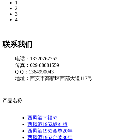
1
2
3
4
联系我们
电话：13720767752
传真：029-88881559
Q Q：1364990043
地址：西安市高新区西部大道117号
产品名称
西凤酒幸福52
西凤酒1952标准版
西凤酒1952金尊20年
西凤酒1952金奖30年