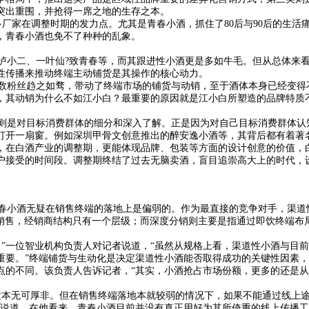
突出重围，并抢得一席之地的生存之本。
家在调整时期的发力点。尤其是青春小酒，抓住了80后与90后的生活痛
，青春小酒也免不了种种的乱象。
小二、一叶仙?致青春等，而其跟进性小酒更是多如牛毛。但从总体来看
性传播来推动终端主动铺货是其操作的核心动力。
粉丝趋之如骛，带动了终端市场的铺货与动销，至于酒体本身已经变得
，其动销为什么不如江小白？最重要的原因就是江小白所塑造的品牌特质
是对目标消费群体的细分和深入了解。正是因为对自己目标消费群体认
打开一扇窗。例如深圳甲骨文创意推出的醉安逸小酒等，其背后都有着著
，在白酒产业的调整期，更能体现品牌、包装等方面的设计创意的价值，
户接受的时间段。调整期终结了过去无脑卖酒，盲目追崇高大上的时代，
小酒无疑在销售终端的落地上是偏弱的。作为最直接的竞争对手，渠道
品的销售，经销商结构只有一个层级；而深度分销则主要是指通过即饮终端
”一位智业机构负责人对记者说道，“虽然从规格上看，渠道性小酒与目
重要。”终端铺货与生动化是决定渠道性小酒能否取得成功的关键性因素
点的不同。该负责人告诉记者，“其实，小酒抢占市场份额，更多的还是从
本无可厚非。但在销售终端落地本就较弱的情况下，如果不能通过线上途
样说道，在他看来，青春小酒目前并没有真正用好为其所倚重的线上传播