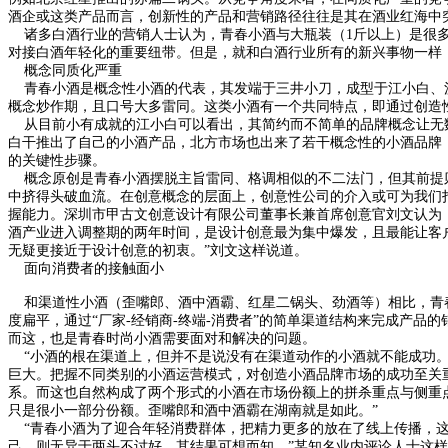
酒企或这类产品而言，创新性的产品和营销路径往往是其在酒业红海中
诸多白酒行业的营销人士认为，青春小酒与大瓶装（1斤以上）是很多厂
对接白酒年轻化的重要纽带。但是，就和白酒行业所有的新兴事物一样
概念同质化严重
青春小酒是概念性小酒的代表，其发端于三井小刀，成型于江小白、泸
概念炒作期，且口号大多雷同。这类小酒有一个共同特点，即通过创造
从目前小有成就的江小白可以看出，其简约而不简单的品牌概念让无数
白干推出了自己的小酒产品，北方市场也出来了若干概念性的小酒品牌
的关键性步骤。
概念原创是青春小酒摆脱主旨雷同、格调相似的不二法门，但其前提则
中挤得头破血流。在创意概念的层面上，创意性公司的介入或可为我们
握能力。深圳市甲古文创意设计有限公司董事长兼首席创意官刘文认为
酒产业进入调整期的两年时间，是设计创意最为集中爆发，且最能让客
无疑更接近于设计创意的初衷。”刘文这样说道。
面向消费者的接触面小
和渠道性小酒（歪嘴郎、酒中酒霸、红星二锅头、劲酒等）相比，青春
度扁平，通过“厂家-经销商-终端-消费者”的简单渠道结构来完成产
而这，也是青春时尚小酒需要面对和解决的问题。
“小酒的根在渠道上，但并不是说没有在渠道动作的小酒就不能成功。
巨大。把握不同类别的小酒运营模式，对创造小酒品牌市场的成功至关
系。而这也自然构成了两个形式的小酒在市场份额上的拼杀重点与侧重
只是很小一部分份额。歪嘴郎和酒中酒霸在湖南就是如此。”
“青春小酒为了迎合年轻消费群体，把精力更多的放在了线上传播，这
己，则无异于两头不讨好，其结果可想而知。”某知名业内评论人士这