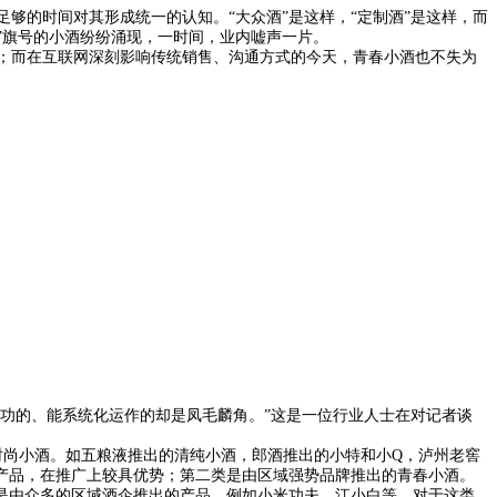
够的时间对其形成统一的认知。“大众酒”是这样，“定制酒”是这样，而
”旗号的小酒纷纷涌现，一时间，业内嘘声一片。
；而在互联网深刻影响传统销售、沟通方式的今天，青春小酒也不失为
成功的、能系统化运作的却是凤毛麟角。”这是一位行业人士在对记者谈
时尚小酒。如五粮液推出的清纯小酒，郎酒推出的小特和小Q，泸州老窖
产品，在推广上较具优势；第二类是由区域强势品牌推出的青春小酒。
是由众多的区域酒企推出的产品。例如小米功夫、江小白等。对于这类