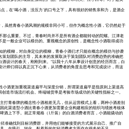
点，在‘喝小酒，没压力’的口号之下，具有很好的销售亲和力，是酒企
，虽然青春小酒风潮的规模非同小可，但作为概念性小酒，它仍然处于
不那么重要。不过，青春时尚并不是所有酒企都能转动的陀螺。江津老
不是一般企业可以模仿的。重视概念的原创性，是概念性小酒取得成功
知的模糊，对自身定位的模糊，青春小酒们才只能在概念的模仿与抄袭
名策划团队的主导，其未来的发展取决于策划团队对消费趋势的准确把
白酒设计的春天，刚刚到来。“以我十八年从事设计创意的经历而言，白
设计师们得以真正沉下心来，从消费者的角度去思考和完成设计，而这
性小酒更加重视渠道扁平与深度分销，所谓渠道扁平是指原则上渠道高
布局创造市场流行机会。终端铺货率是考验市场成功的关键性指标之一。
前主打青春牌的概念性小酒相差无几，但从运营模式上看，两种小酒差别
，因此渠道型小酒比青春小酒更加需要企业构建相应的组织与绩效考核体
啤酒上下手。就正常规格（1斤装）的白酒消费者而言，小酒能撬动的
径准确找到目标消费群，并用他们能够接受的方式展示自己、推广自
工具，在吸引、转化、黏着新的年轻消费者方面存在很多的不足。