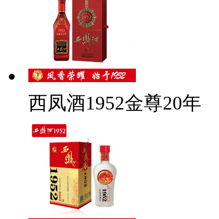
西凤酒1952金尊20年