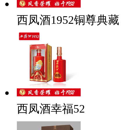
西凤酒1952铜尊典藏
西凤酒幸福52