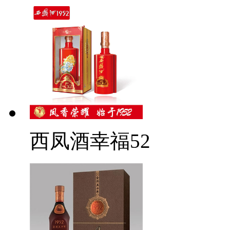
西凤酒幸福52