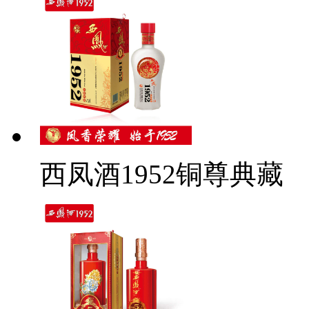
西凤酒1952铜尊典藏