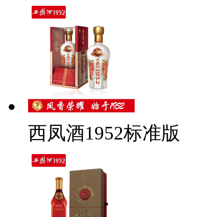
西凤酒1952标准版