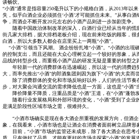
谈畅饮。
“小酒”通常是指容量250毫升以下的小规格白酒，从2013
失，似乎白酒企业必须抓住‘小酒’才可能抓住未来。”从事白
争，而酒企不断开发20元左右的小酒产品则进一步加剧竞争。
随着中国政治体制改革的深入，白酒行业已经从当年的慌乱中
街几家大排档，据大排档老板介绍，现在前来吃饭的顾客，很
白酒，所以大多数人都会在店里买上一两瓶“小酒”。
“小酒”引领当下风潮。 酒企纷纷扎堆“小酒”。“小酒的出
的控制支出，而且还能在大众心理树立起一个较好的形象，从
品线的转型步伐，而重视小酒产品的研发无疑是重要的转型之路
年轻新一代的消费群体在迅速崛起，所以这一代的消费趋势
大，而率先推出“小酒”的郎酒集团则因为旗下“小酒”的大卖
除了消费群体的变化和市场反响好以外，人们的生活节奏在
步，对大聚会沟通交流的需求降低也是一方面，这也是“小酒”
降价降量不降质，注重品质是“小酒”王道，在“小酒”蓬勃发
随着行业发展格局和外部环境的变化，“小酒”受到了企业的
是满足阶段性区域市场之需，很难持久。
“小酒市场确实是现在各大酒企所重视的发展方向，但酒企不
象，在我看来，小酒市场也是让酒企在消费者面前树立品牌形
目前，“小酒”市场的监管还未成形，除了各大酒企在思考小酒
质，只有做好了品质，才能有更好的市场去探索“小酒”的发展