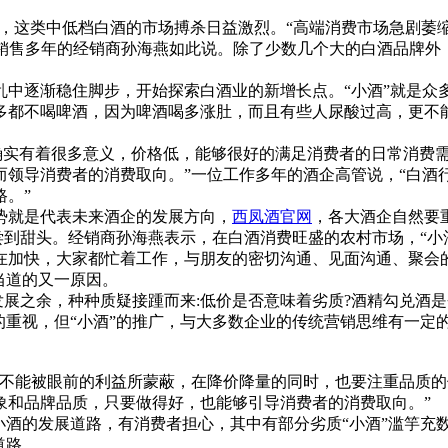
年以来，这类中低档白酒的市场搏杀日益激烈。“高端消费市场急剧萎
酒销售多年的经销商孙海燕如此说。除了少数几个大的白酒品牌
逐渐稳住脚步，开始探索白酒业的新增长点。“小酒”就是众
多都不喝啤酒，因为啤酒喝多涨肚，而且有些人尿酸过高，更不
现确实有着很多意义，价格低，能够很好的满足消费者的日常消费
而领导消费者的消费取向。”一位工作多年的酒企高管说，“白酒
。”
就是代表未来酒企的发展方向，
西凤酒官网
，各大酒企自然要重
而尝到甜头。经销商孙海燕表示，在白酒消费旺盛的农村市场，“小
加快，大家都忙着工作，与朋友的密切沟通、见面沟通、聚会的
当道的又一原因。
展之余，种种质疑接踵而来:低价是否意味着劣质?酒精勾兑酒是
重视，但“小酒”的推广，与大多数企业的传统营销思维有一定
能被眼前的利益所蒙蔽，在降价降量的同时，也要注重品质的保
象和品牌品质，只要做得好，也能够引导消费者的消费取向。”
的发展道路，有消费者担心，其中有部分劣质“小酒”滥竽充数。
道路。