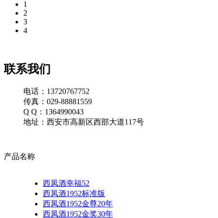
1
2
3
4
联系我们
电话：13720767752
传真：029-88881559
Q Q：1364990043
地址：西安市高新区西部大道117号
产品名称
西凤酒幸福52
西凤酒1952标准版
西凤酒1952金尊20年
西凤酒1952金奖30年