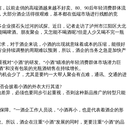
缩，以前走俏的高端酒越来越不好卖。80、90后年轻消费群体流
外，大部分酒企活得很艰难，基本都在低端市场进行残酷的竞
多企业摸石头过河的试探。近日，记者走访了泸州市江阳区大北
能喝啤酒。朋友聚会，又怎能不喝酒呢?但是人少又喝不完一瓶
需求，对于酒企来说，小酒的出现就意味着成本的压缩，能很好
行业持续调整的周期难以预测，所以，酒企的当务之急是加快产
视对“小酒”的研发。“小酒”瞄准的年轻消费群体市场潜力巨
酒”和没有包装的光瓶酒销售在持续增长。
机会少了，尤其是要约一大帮人聚会有点难，通讯、交通的进
否会披着小酒的外衣大行其道?
的差异，必须也要同步引起重视，否则这种新品推广的转型只能
障。”一酒企工作人员说，“小酒再小，也是代表着酒企的形
所以，酒企在注重“小酒”发展的同时，更要注重“小酒”的品