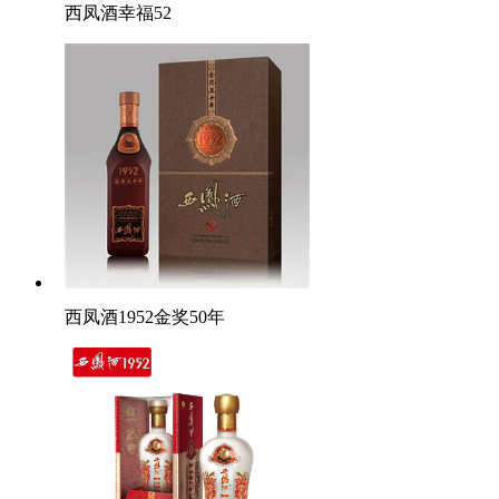
西凤酒幸福52
西凤酒1952金奖50年