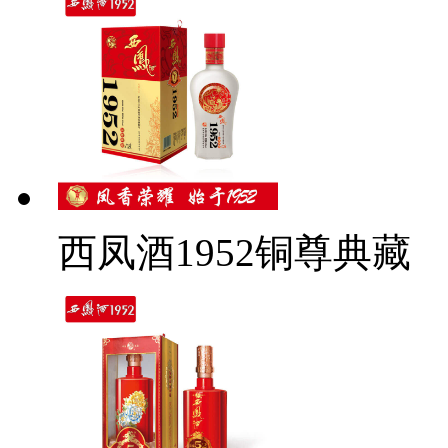
西凤酒1952铜尊典藏