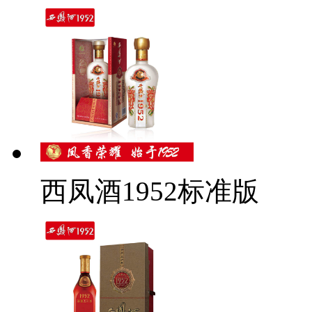
西凤酒1952标准版