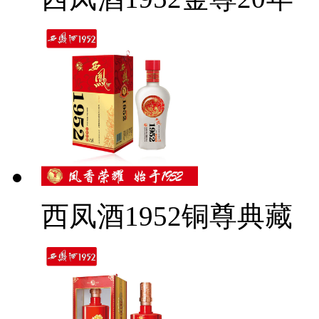
西凤酒1952铜尊典藏