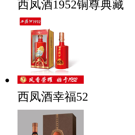
西凤酒1952铜尊典藏
西凤酒幸福52