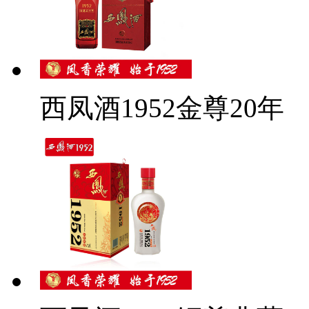
西凤酒1952金尊20年