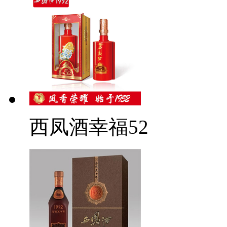
西凤酒幸福52