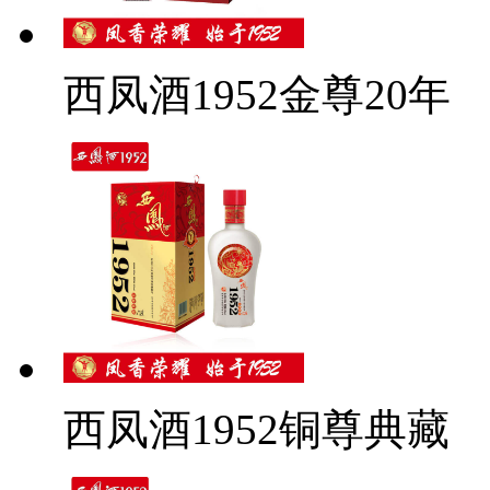
西凤酒1952金尊20年
西凤酒1952铜尊典藏