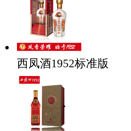
西凤酒1952标准版