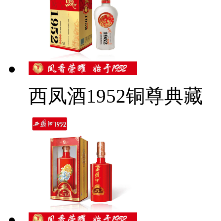
西凤酒1952铜尊典藏