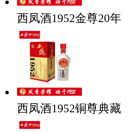
西凤酒1952金尊20年
西凤酒1952铜尊典藏