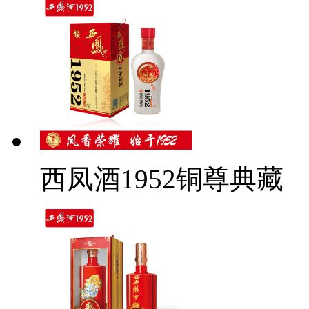
西凤酒1952铜尊典藏