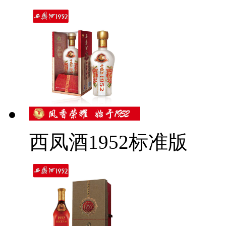
西凤酒1952标准版