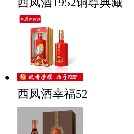
西凤酒1952铜尊典藏
西凤酒幸福52