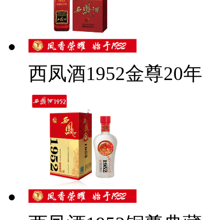
西凤酒1952金尊20年