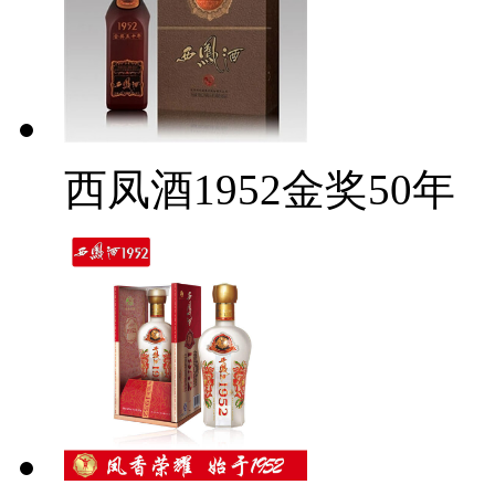
西凤酒1952金奖50年