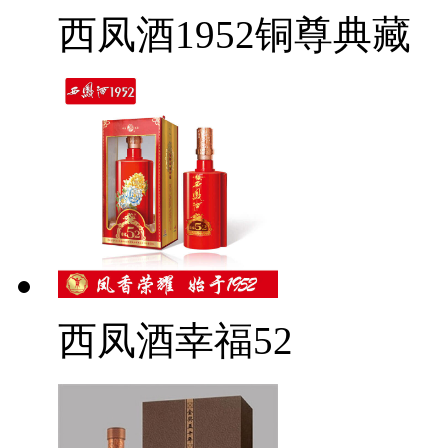
西凤酒1952铜尊典藏
西凤酒幸福52