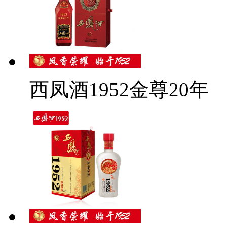
西凤酒1952金尊20年