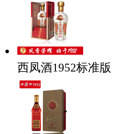
西凤酒1952标准版