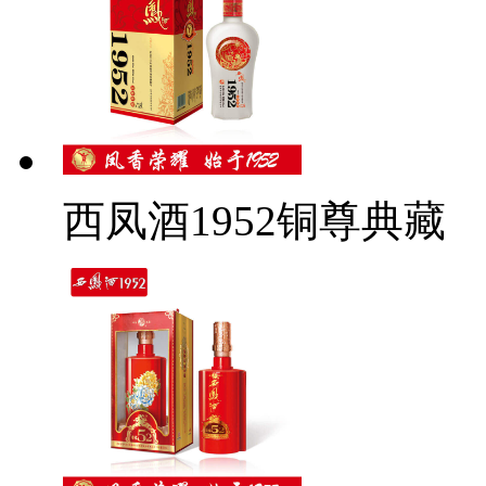
西凤酒1952铜尊典藏