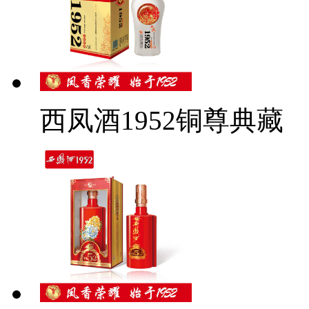
西凤酒1952铜尊典藏