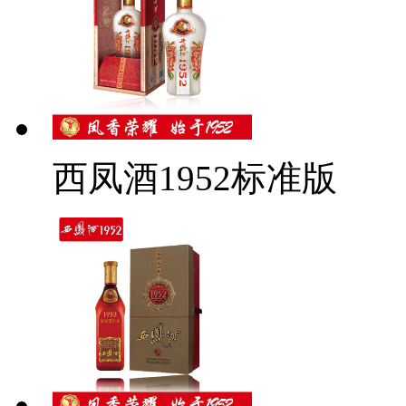
西凤酒1952标准版