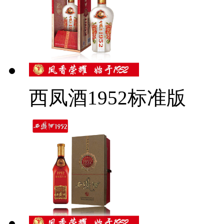
西凤酒1952标准版