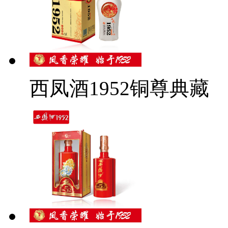
西凤酒1952铜尊典藏