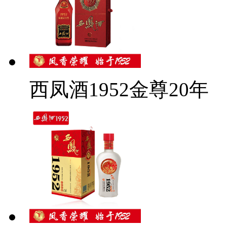
西凤酒1952金尊20年