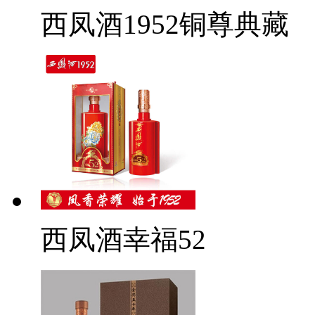
西凤酒1952铜尊典藏
西凤酒幸福52