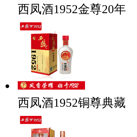
西凤酒1952金尊20年
西凤酒1952铜尊典藏