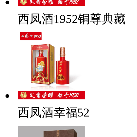
西凤酒1952铜尊典藏
西凤酒幸福52