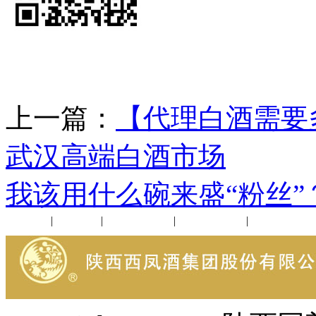
上一篇：
【代理白酒需要
武汉高端白酒市场
下
我该用什么碗来盛“粉丝”
公司新闻
|
行业动态
|
1952品鉴会
|
西凤酒礼品
|
企业文化