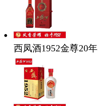
西凤酒1952金尊20年