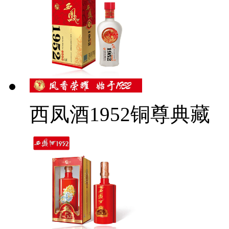
西凤酒1952铜尊典藏