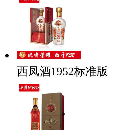
西凤酒1952标准版