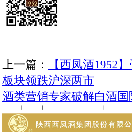
上一篇：
【西凤酒1952
板块领跌沪深两市
下
酒类营销专家破解白酒国
公司新闻
|
行业动态
|
1952品鉴会
|
西凤酒礼品
|
企业文化