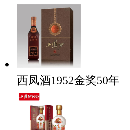
西凤酒1952金奖50年