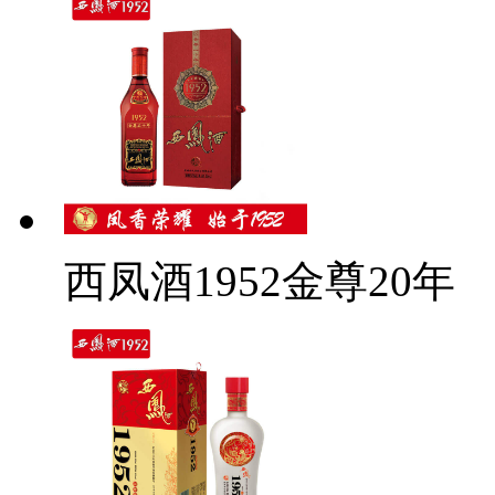
西凤酒1952金尊20年