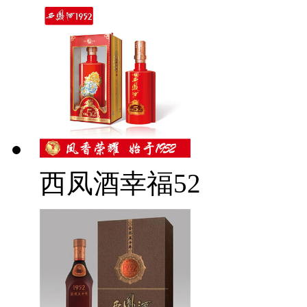
西凤酒幸福52