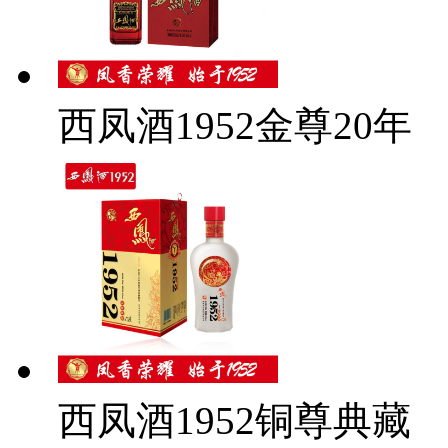
西凤酒1952金尊20年
西凤酒1952铜尊典藏