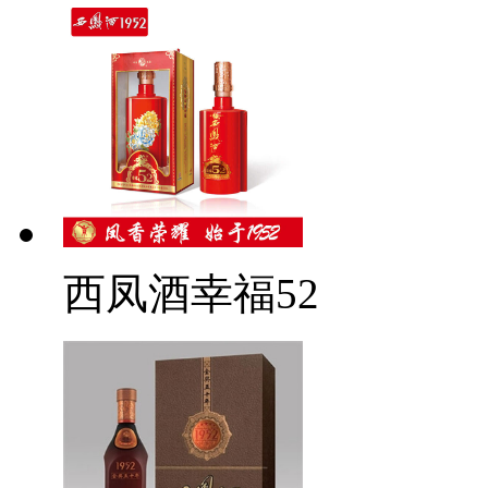
西凤酒幸福52