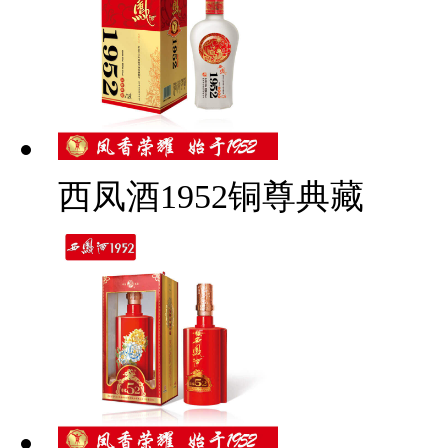
西凤酒1952铜尊典藏