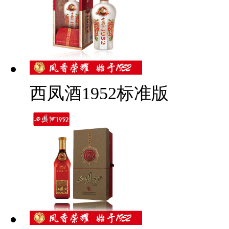
西凤酒1952标准版