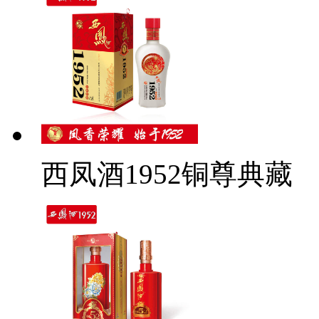
西凤酒1952铜尊典藏