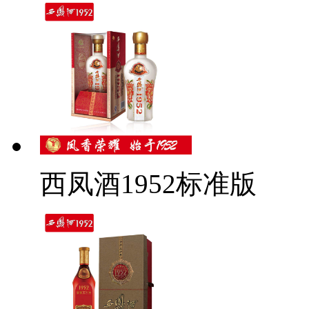
西凤酒1952标准版