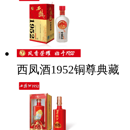
西凤酒1952铜尊典藏