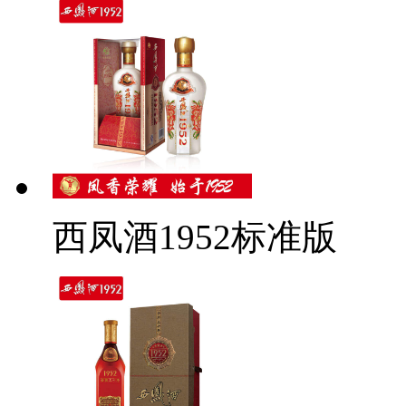
西凤酒1952标准版