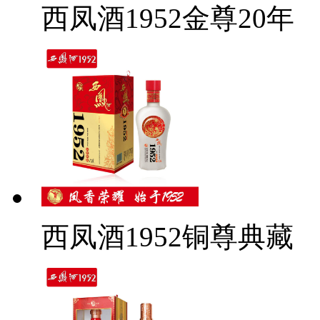
西凤酒1952金尊20年
西凤酒1952铜尊典藏