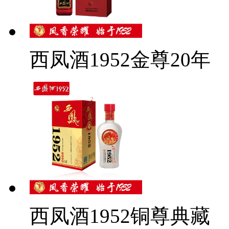
西凤酒1952金尊20年
西凤酒1952铜尊典藏