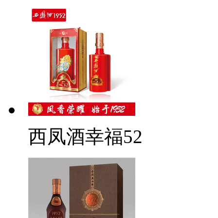
西凤酒幸福52