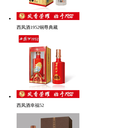
西凤酒1952铜尊典藏
西凤酒幸福52