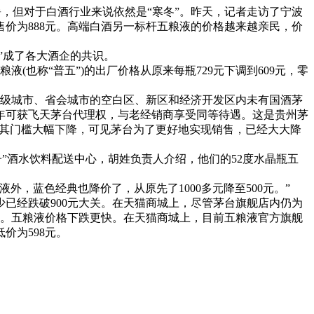
，但对于白酒行业来说依然是“寒冬”。昨天，记者走访了宁波
销售价为888元。高端白酒另一标杆五粮液的价格越来越亲民，价
”成了各大酒企的共识。
也称“普五”)的出厂价格从原来每瓶729元下调到609元，零
地级城市、省会城市的空白区、新区和经济开发区内未有国酒茅
年可获飞天茅台代理权，与老经销商享受同等待遇。
这是贵州茅
元，其门槛大幅下降，可见茅台为了更好地实现销售，已经大大降
”酒水饮料配送中心，胡姓负责人介绍，他们的52度水晶瓶五
，蓝色经典也降价了，从原先了1000多元降至500元。”
少已经跌破900元大关。在天猫商城上，尽管茅台旗舰店内仍为
单。
五粮液价格下跌更快。在天猫商城上，目前五粮液官方旗舰
价为598元。