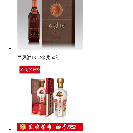
西凤酒1952金奖50年