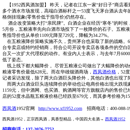
【1952西凤酒加盟】 昨天，记者在江东一家“好日子”商店看
多个酒水市场发现，高端白酒标杆之一53度飞天茅台酒从去年的1
格倒挂现象(零售价低于指导价)仍然存在。
酒企改变策略大打“亲民牌”。
白酒企业在经历“寒冬”的时候
5月份，五粮液率先向白酒市场投下了一枚降价的石子。五粮液公
售指导价也从单价1109元降至729元，降幅为34.27%。
在五粮液降价策略实施不久，贵州茅台也采取了新的战略。6
台专卖店或特约经销商，符合公司开设专卖店各项条件的空白
台又一次扩大代理权的动作。有业内人士表示，与去年7月600
低了姿态。
线上线下都大幅降价 。
尽管五粮液公司做出了大幅降价的动
粮液零售价最低628元。而在华雄烟酒商场，
西凤酒价格
，52
记者采访发现，除了两大白酒巨头降价外，其他白酒也出现了降价
而两大白酒业巨头连续降价的举动也让电商价格出现大跌现
1159元，但中酒网、也买酒、购酒网等官方旗舰店内的售价已经
店的52度水晶瓶五粮液价格已经跌至679元，而其参考价格为1
西凤酒
1952官网
http://www.xf1952.com
招商电话：400-088-19
西凤酒1952，正宗西凤酒，凤香型精品，中国四大名酒→
西凤酒1952
招商电话：137-2076-7752