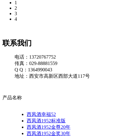
1
2
3
4
联系我们
电话：13720767752
传真：029-88881559
Q Q：1364990043
地址：西安市高新区西部大道117号
产品名称
西凤酒幸福52
西凤酒1952标准版
西凤酒1952金尊20年
西凤酒1952金奖30年