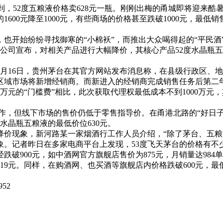
到，52度五粮液价格卖628元一瓶。
刚刚出梅的甬城即将迎来酷暑
600元降至1000元，有些商场的价格甚至跌破1000元，最低
，也开始纷纷寻找御寒的“小棉袄”，而推出大众喝得起的“平民酒
司宣布，对相关产品进行大幅降价，其核心产品52度水晶瓶五粮液(
月16日，贵州茅台在其官方网站发布消息称，在县级行政区、
区域市场将新增经销商。而新进入的经销商完成销售任务后第二
0万元的“门槛费”相比，此次获取代理权最低成本不到1000万
作，但线下市场的售价仍低于零售指导价。在甬港北路的“好日子
度水晶瓶五粮液的最低价位630元。
现象，新河路某一家烟酒行工作人员介绍，“除了茅台、五粮液外
象。
记者昨日在多家电商平台上发现，53度飞天茅台的价格有不
跌破900元，如中酒网官方旗舰店售价为875元，月销量达984
519元。同样，在购酒网、也买酒等旗舰店内价格跌破600元，最低
52