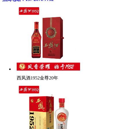
西凤酒1952金尊20年