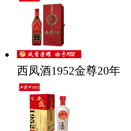
西凤酒1952金尊20年