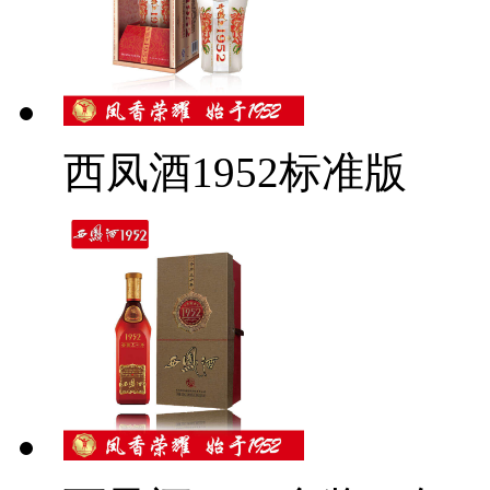
西凤酒1952标准版