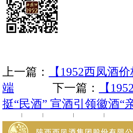
上一篇：
【1952西凤酒
端
下一篇：
【19
挺“民酒” 宣酒引领徽酒“
公司新闻
|
行业动态
|
1952品鉴会
|
西凤酒礼品
|
企业文化