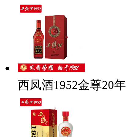
西凤酒1952金尊20年