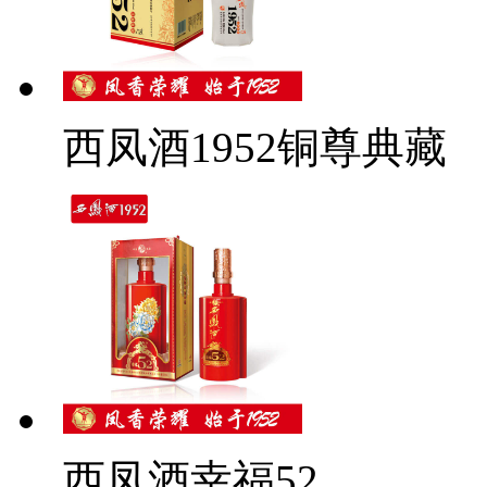
西凤酒1952铜尊典藏
西凤酒幸福52