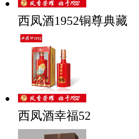
西凤酒1952铜尊典藏
西凤酒幸福52