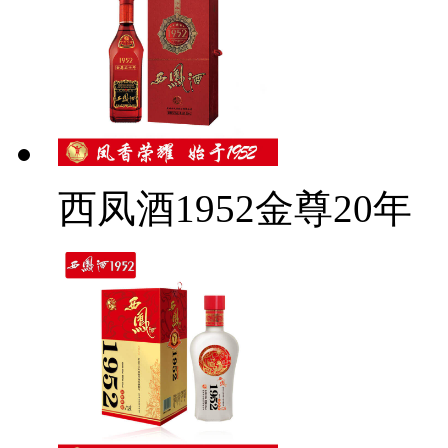
西凤酒1952金尊20年