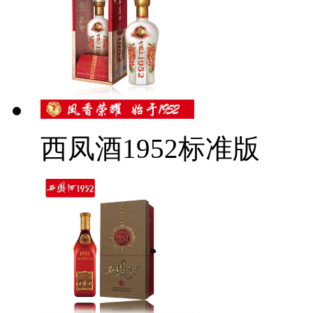
西凤酒1952标准版