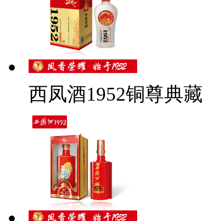
西凤酒1952铜尊典藏