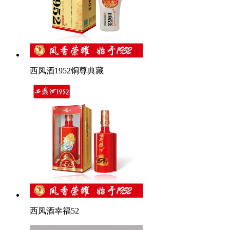
西凤酒1952铜尊典藏
西凤酒幸福52