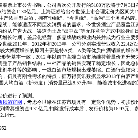
股票上市公告书称，公司首次公开发行的5180万股将于7月3日在
冻结资金1130亿元。上海证券给出今世缘上市合理定价为区间为15.99
浓香型白酒，拥有“国缘”、“今世缘”、“高沟”三个著名品
品线，能够适应不同层次消费者的需求。今世缘酒业产品覆盖江
纷从广告大战、渠道为王及“盘中盘”等无序竞争方式中脱身而
式增长时期，差异化经营、多品牌战略和业内兼并成为行业主要
缘2011年、2012年和2013年，公司分别实现营业收入22.42亿元、
、2012 年有较大幅度增长的原因主要是特A类、A类等优质白酒销量的增
形势基本一致，2012 年以前中高端白酒市场维持着量价齐升
极调整了产品销售结构，中档产品的销售实现了稳定增长，因此总
塑化剂事件等的影响，一线白酒市场规模出现萎缩。白酒行业结束
具有刚性需求的特点，据万得资讯数据显示2013年白酒产量达到1,
全国人均白酒（折65度）消费量已达8.57升/年。随着城市化进
定价进行了预测。
西凤酒官网
，考虑今世缘在江苏市场具有一定竞争优势，初步预计公司2
需募投资金9.31亿元,扣除发行成本后，发行价格为16.93元。
2.14元。
52