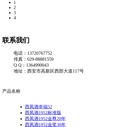
1
2
3
4
联系我们
电话：13720767752
传真：029-88881559
Q Q：1364990043
地址：西安市高新区西部大道117号
产品名称
西凤酒幸福52
西凤酒1952标准版
西凤酒1952金尊20年
西凤酒1952金奖30年