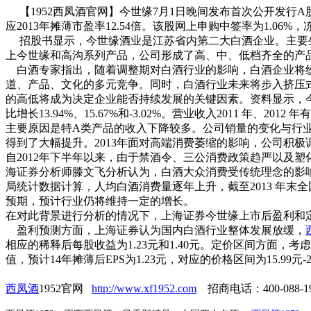
【1952西凤酒官网】今世缘7月1日晚间发布首次公开发行A股
应2013年摊薄市盈率12.54倍。该股网上申购中签率为1.06%，
招股书显示，今世缘酒业是江苏省内第二大白酒企业。主要生产
上今世缘和高沟系列产品，公司形成了高、中、低档齐全的产
白酒专家指出，随着调整期对白酒行业的影响，白酒企业将纷
道、产品、文化的多元竞争。同时，白酒行业未来将步入挤压
的高低将成为决定企业能否持续发展的关键因素。
资料显示，今世
比增长13.94%、15.67%和-3.02%。营业收入2011 年
主要原因是特A类产品的收入下降较多。公司销量的变化与行业
得到了大幅提升。2013年面对高端消费萎缩的影响，公司积
自2012年下半年以来，由于禁酒令、三公消费政策趋严以及
海证券分析师滕文飞分析认为，白酒大众消费受传统理念的影响，仍
局统计数据计算，人均白酒消费量逐年上升，截至2013 年末
预期，预计行业仍将维持一定的增长。
在对此背景进行分析的情况下，上海证券今世缘上市后盈利和
盈利预测方面，上海证券认为国内白酒行业整体发展放缓，
相应的稀释后每股收益为1.23元和1.40元。
定价区间方面，考虑到
值，预计14年摊薄后EPS为1.23元，对应的价格区间为15.99元-2
西凤酒
1952官网
http://www.xf1952.com
招商电话：400-088-19