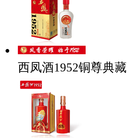
西凤酒1952铜尊典藏