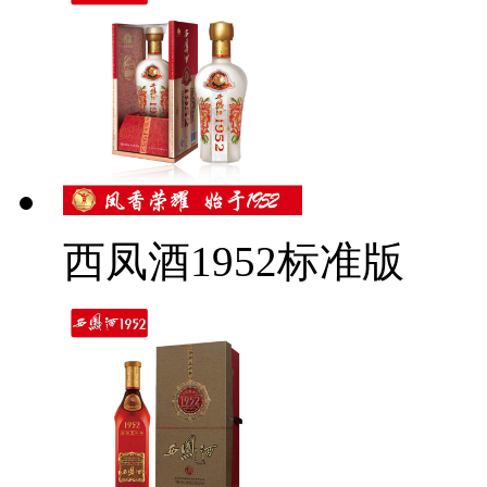
西凤酒1952标准版