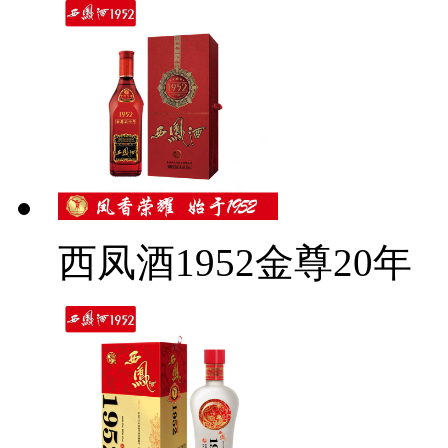
西凤酒1952金尊20年