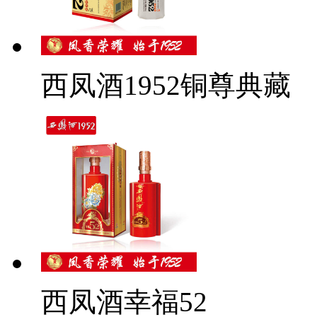
西凤酒1952铜尊典藏
西凤酒幸福52