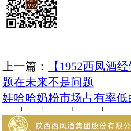
上一篇：
【1952西凤
题在未来不是问题
下
娃哈哈奶粉市场占有率低
公司新闻
|
行业动态
|
1952品鉴会
|
西凤酒礼品
|
企业文化