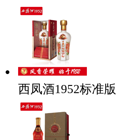
西凤酒1952标准版