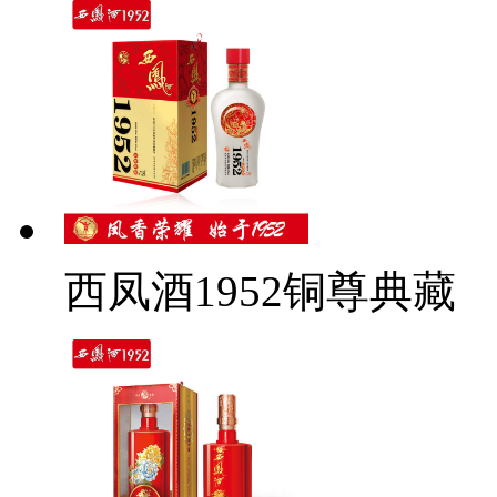
西凤酒1952铜尊典藏